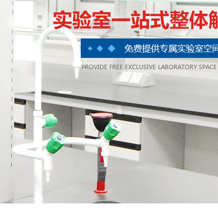
划
实验凳椅
设计
超净工作台
设计
实验室风机
计
实验室货架
设计
实验室附件系列
高柜系列
护士站
配药台、配药柜
纯水龙头
冷藏柜
洁净门系列
输液椅
pp吊柜
不锈钢水盆
医用推车系列