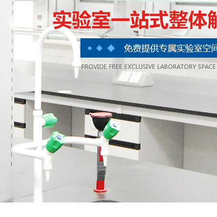
划
实验凳椅
设计
超净工作台
设计
实验室风机
计
实验室货架
设计
实验室附件系列
高柜系列
护士站
配药台、配药柜
纯水龙头
冷藏柜
洁净门系列
输液椅
pp吊柜
不锈钢水盆
医用推车系列