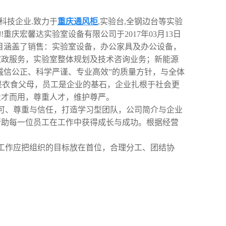
科技企业.致力于
重庆通风柜
,实验台,全钢边台等实验
重庆宏馨达实验室设备有限公司于2017年03月13日
项目涵盖了销售：实验室设备，办公家具及办公设备，
家政服务，实验室整体规划及技术咨询业务；新能源
诚信公正、科学严谨、专业高效”的质量方针，与全体
是衣食父母，员工是企业的基石，企业扎根于社会更
量才而用，尊重人才，维护尊严。
可、尊重与信任，打造学习型团队，公司简介与企业
帮助每一位员工在工作中获得成长与成功。根据经营
工作应把组织的目标放在首位，合理分工、团结协