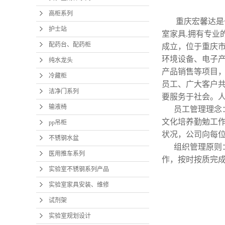
高柜系列
重庆宏馨达是
护士站
室家具.拥有专业
配药台、配药柜
成立，位于重庆市
环境设备、电子
纯水龙头
产品销售等项目，
冷藏柜
员工、广大客户
洁净门系列
要服务于社会。
输液椅
员工管理理念
文化培养勤勉工
pp吊柜
状况，公司向每
不锈钢水盆
组织管理原则
医用推车系列
作，按时按质完
实验室不锈钢系列产品
实验室家具安装、维修
试剂架
实验室规划设计